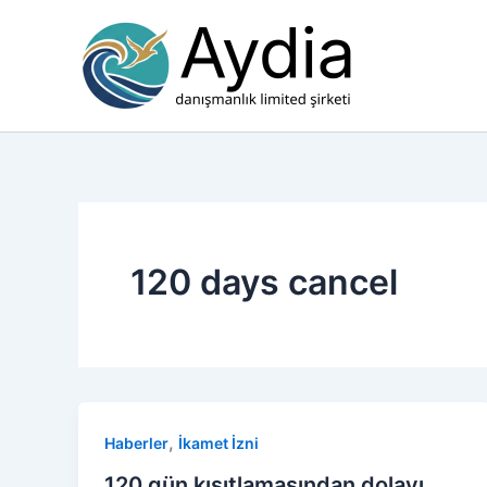
İçeriğe
atla
120 days cancel
,
Haberler
İkamet İzni
120 gün kısıtlamasından dolayı