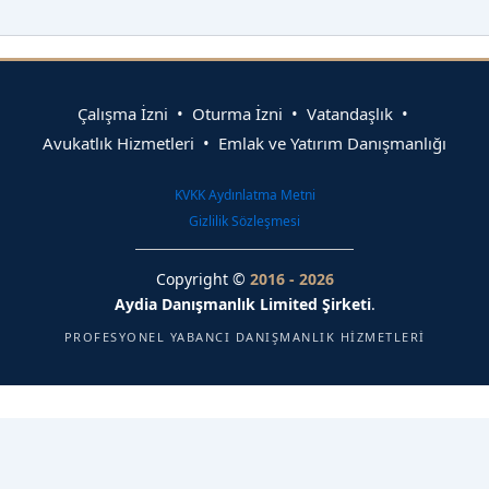
Çalışma İzni • Oturma İzni • Vatandaşlık •
Avukatlık Hizmetleri • Emlak ve Yatırım Danışmanlığı
KVKK Aydınlatma Metni
Gizlilik Sözleşmesi
Copyright ©
2016 - 2026
Aydia Danışmanlık Limited Şirketi
.
PROFESYONEL YABANCI DANIŞMANLIK HIZMETLERI
Sizlere daha iyi hizmet sunabilmek adına sitemizde çerezler
(cookies) kullanılmaktadır. Detaylı bilgi için
KVKK Aydınlatma
Metni
ve
Gizlilik Sözleşmemizi
inceleyebilirsiniz.