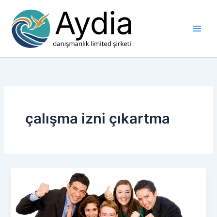
İçeriğe
atla
çalışma izni çıkartma