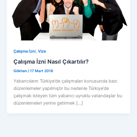
,
Çalışma İzni
Vize
Çalışma İzni Nasıl Çıkartılır?
Gökhan
/
17 Mart 2016
Yabancıların Türkiye’de çalışmaları konusunda bazı
düzenlemeler yapılmıştır bu nedenle Türkiye’de
çalışmak isteyen tüm yabancı uyruklu vatandaşlar bu
düzenlemeleri yerine getirmek […]