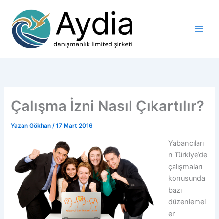
İçeriğe
atla
Çalışma İzni Nasıl Çıkartılır?
Yazan
Gökhan
/
17 Mart 2016
Yabancıları
n Türkiye’de
çalışmaları
konusunda
bazı
düzenlemel
er