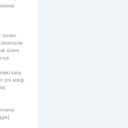
 ödemek
izinleri
e ülkemizde
mak üzere
ncıya
deki kalış
 izni aldığı
le]
urmanız
ggle]