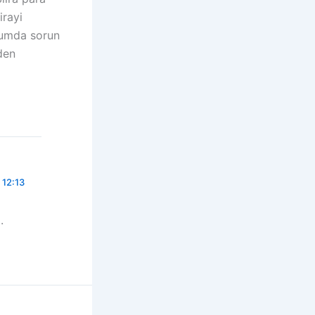
irayi
vumda sorun
den
 12:13
.