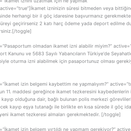
le=”İkamet iznini uzatmak için ne yapmak
active=”true”]İkamet izninizin süresi bitmeden veya bittiği
isinde herhangi bir il göç idaresine başvurmanız gerekmekte
süreyi geçirirseniz 2 katı harç ödeme yada deport edilme 
rsiniz.[/toggle]
le=”Pasaportum olmadan ikamet izni alabilir miyim?” active
ort Kanunu ve 5683 Sayılı Yabancıların Türkiye‘de Seyahatler
iyle oturma izni alabilmek için pasaportunuz olması gereki
le=”İkamet izin belgemi kaybettim ne yapmalıyım?” active=”
nun 11. maddesi gereğince ikamet tezkeresini kaybedenlerin
 kayıp olduğuna dair, bağlı bulunan polis merkezi görevliler
cek kayıp eşya tutanağı ile birlikte en kısa sürede il göç ida
yeni ikamet tezkeresi almaları gerekmektedir. [/toggle]
e=”İkamet izin belgem yırtıldı ne yapmam gerekiyor?” active=