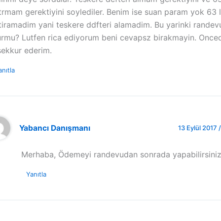
trmam gerektiyini soylediler. Benim ise suan param yok 63 l
tiramadim yani teskere ddfteri alamadim. Bu yarinki rande
urmu? Lutfen rica ediyorum beni cevapsz birakmayin. Once
sekkur ederim.
anıtla
Yabancı Danışmanı
13 Eylül 2017 /
Merhaba, Ödemeyi randevudan sonrada yapabilirsiniz
Yanıtla