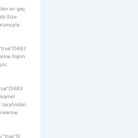
nden en geç
dir.Size
durumuyla
=”true”]5682
ine İlişkin
yor.
true”]5683
 ikamet
i tarafından
relerine
”true”]İl