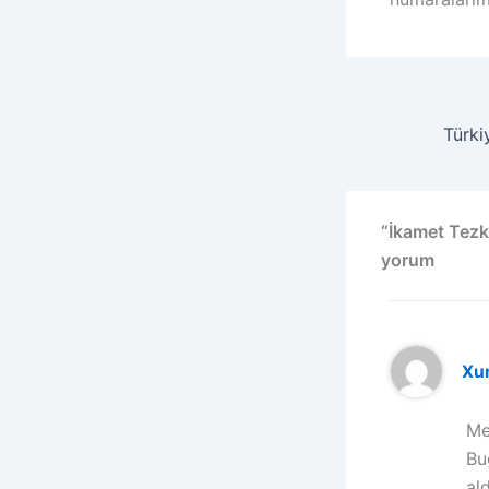
“İkamet Tezke
yorum
Xu
Me
Bu
al