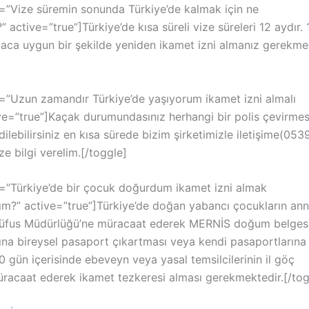
le=”Vize süremin sonunda Türkiye’de kalmak için ne
 active=”true”]Türkiye’de kısa süreli vize süreleri 12 aydır. 
ca uygun bir şekilde yeniden ikamet izni almanız gerekmek
le=”Uzun zamandır Türkiye’de yaşıyorum ikamet izni almalı
ve=”true”]Kaçak durumundasınız herhangi bir polis çevirme
 edilebilirsiniz en kısa sürede bizim şirketimizle iletişime(05
ze bilgi verelim.[/toggle]
le=”Türkiye’de bir çocuk doğurdum ikamet izni almak
m?” active=”true”]Türkiye’de doğan yabancı çocukların an
üfus Müdürlüğü’ne müracaat ederek MERNİS doğum belgesi
na bireysel pasaport çıkartması veya kendi pasaportlarına
 gün içerisinde ebeveyn veya yasal temsilcilerinin il göç
üracaat ederek ikamet tezkeresi alması gerekmektedir.[/tog