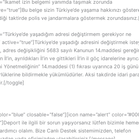
le=”İkamet izin belgemi yanımda taşımak zorunda
ve=”true”]Bu belge sizin Türkiye’de yaşama hakkınızı göster
ldiği taktirde polis ve jandarmalara göstermek zorundasınız.
le=”Türkiye’de yaşadığım adresi değiştirmem gerekiyor ne
 active=”true”]Türkiye’de yaşadığı adresini değiştirmek ist
n, adres değişikliğini 5683 sayılı Kanunun 14.maddesi gereğ
 İl’in, ayrıldıkları İl’in ve gittikleri İl’in il göç idarelerine ayr
i Yönetmeliğinin” 14.maddesi (1) fıkrası uyarınca 20 iş günü
üklerine bildirmekle yükümlüdürler. Aksi takdirde idari par
r.[/toggle]
lor=”blue” closable=”false”][icon name=”alert” color=”#0
]Deport ile ilgili bir sorun yaşıyorsanız lütfen bizimle heme
ardımcı olalım. Bize Canlı Destek sistemimizden, telefon
ızdan yada ofisimizden ulaşabilirsiniz.[/message]