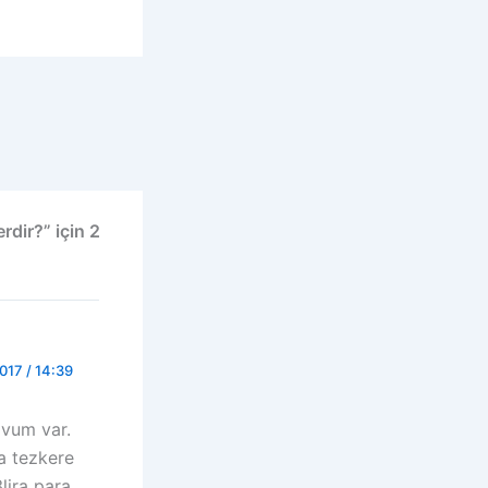
rdir?” için 2
2017 / 14:39
ovum var.
a tezkere
lira para