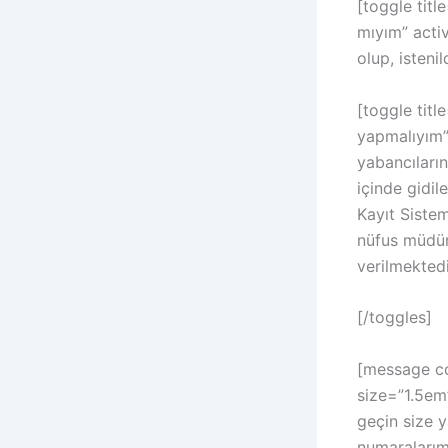
[toggle tit
mıyım” acti
olup, isteni
[toggle tit
yapmalıyım”
yabancıları
içinde gidilen
Kayıt Sistem
nüfus müdürl
verilmektedi
[/toggles]
[message co
size=”1.5em”
geçin size y
numaralarım