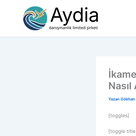
İçeriğe
atla
İkame
Nasıl 
Yazan
Gökhan
[toggles]
[toggle titl