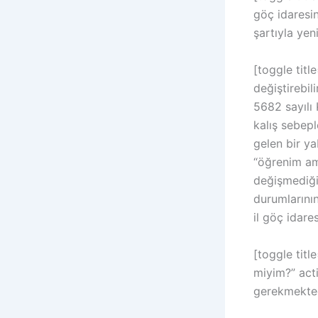
göç idaresi
şartıyla yen
[toggle titl
değiştirebil
5682 sayılı
kalış sebep
gelen bir y
“öğrenim ama
değişmediği
durumlarını
il göç idare
[toggle titl
miyim?” acti
gerekmekted