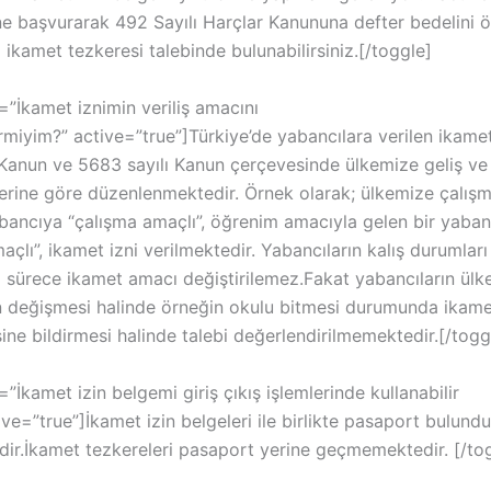
ne başvurarak 492 Sayılı Harçlar Kanununa defter bedelini
i ikamet tezkeresi talebinde bulunabilirsiniz.[/toggle]
e=”İkamet iznimin veriliş amacını
irmiyim?” active=”true”]Türkiye’de yabancılara verilen ikamet 
 Kanun ve 5683 sayılı Kanun çerçevesinde ülkemize geliş v
lerine göre düzenlenmektedir. Örnek olarak; ülkemize çalış
abancıya “çalışma amaçlı”, öğrenim amacıyla gelen bir yaba
çlı”, ikamet izni verilmektedir. Yabancıların kalış durumları
 sürece ikamet amacı değiştirilemez.Fakat yabancıların ülke
n değişmesi halinde örneğin okulu bitmesi durumunda ikamet
sine bildirmesi halinde talebi değerlendirilmemektedir.[/togg
e=”İkamet izin belgemi giriş çıkış işlemlerinde kullanabilir
ve=”true”]İkamet izin belgeleri ile birlikte pasaport bulund
ir.İkamet tezkereleri pasaport yerine geçmemektedir. [/to