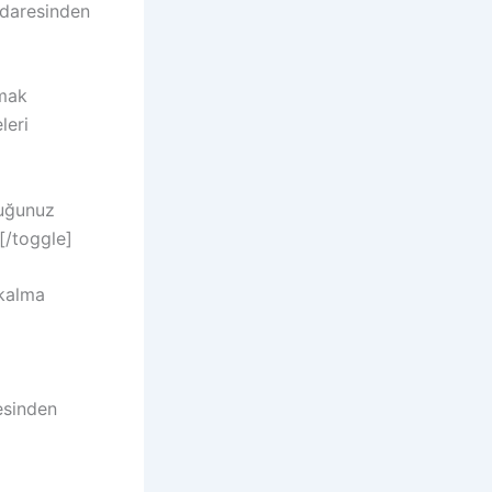
 idaresinden
pmak
leri
duğunuz
[/toggle]
 kalma
esinden