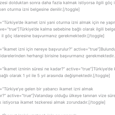
vizesi dolduktan sonra daha fazla kalmak istiyorsa ilgili göç
en oturma izni belgesine denilir.[/toggle]
e=”Türkiye’de ikamet izni yani oturma izni almak için ne ya
ve=”true”]Türkiye’de kalma sebebine bağlı olarak ilgili belge
k il göç idaresine başvurmanız gerekmektedir.[/toggle]
e=”İkamet izni için nereye başvurulur?” active=”true”]Bulun
ç idarelerinden herhangi birisine başvurmanız gerekmektedir.
e=”İkamet izninin süresi ne kadar?” active=”true”]Türkiye’de
ağlı olarak 1 yıl ile 5 yıl arasında değişmektedir.[/toggle]
e=”Türkiye’ye gelen bir yabancı ikamet izni almak
r?” active=”true”]Vatandaşı olduğu ülkeye tanınan vize sür
k istiyorsa ikamet tezkeresi almak zorundadır.[/toggle]