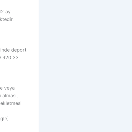
12 ay
tedir.
sinde deport
39 920 33
ne veya
 alması,
 ekletmesi
gle]