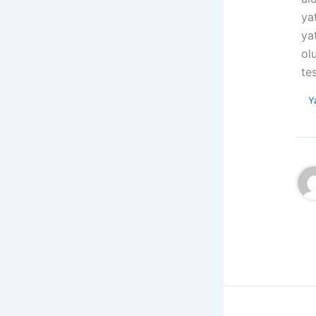
ya
ya
ol
te
Y