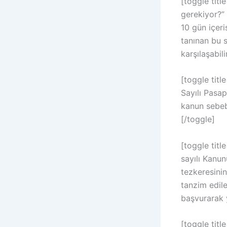
[toggle tit
gerekiyor?” 
10 gün içer
tanınan bu 
karşılaşabili
[toggle tit
Sayılı Pasap
kanun sebeb
[/toggle]
[toggle tit
sayılı Kanu
tezkeresinin
tanzim edile
başvurarak 
[toggle titl