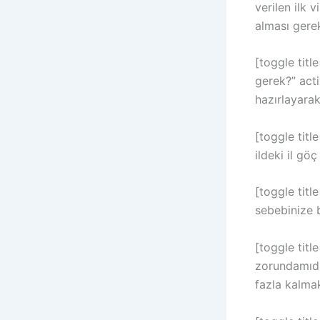
verilen ilk 
alması gerek
[toggle titl
gerek?” acti
hazırlayara
[toggle titl
ildeki il gö
[toggle titl
sebebinize b
[toggle titl
zorundamıdı
fazla kalma