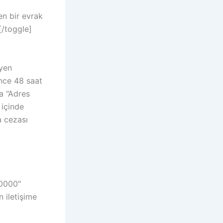
en bir evrak
[/toggle]
eyen
ince 48 saat
ıca “Adres
 içinde
a cezası
00000″
n iletişime