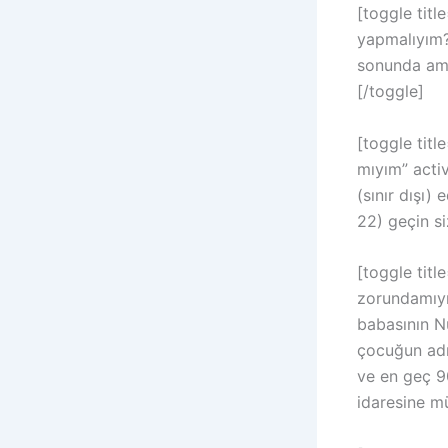
[toggle tit
yapmalıyım?”
sonunda ama
[/toggle]
[toggle tit
mıyım” acti
(sınır dışı)
22) geçin si
[toggle tit
zorundamıyı
babasının N
çocuğun adı
ve en geç 90
idaresine m