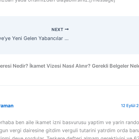
NEXT
Türkiye’ye Yeni Gelen Yabancılar için Vize Uygulaması ve Alınacak Tedbirler
resi Nedir? İkamet Vizesi Nasıl Alınır? Gerekli Belgeler Nele
raman
12 Eylül 
rhaba ben aile ikamet izni basvurusu yaptim ve yarin rand
gun vergi dairesine gitdim verguli tutarini yatrdim orda ban
dinmi deye sordular. Teskere defteri almam gerektiyini ve 63