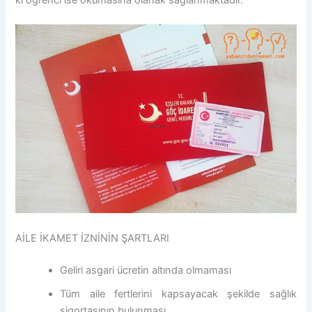
AİLE İKAMET İZNİNİN ŞARTLARI
Geliri asgari ücretin altında olmaması
Tüm aile fertlerini kapsayacak şekilde sağlık
sigortasının bulunması.