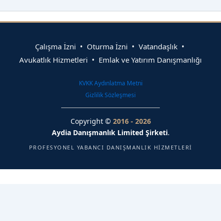
Çalışma İzni • Oturma İzni • Vatandaşlık •
Avukatlık Hizmetleri • Emlak ve Yatırım Danışmanlığı
KVKK Aydınlatma Metni
Gizlilik Sözleşmesi
Copyright ©
2016 - 2026
Aydia Danışmanlık Limited Şirketi
.
PROFESYONEL YABANCI DANIŞMANLIK HIZMETLERI
Sizlere daha iyi hizmet sunabilmek adına sitemizde çerezler
(cookies) kullanılmaktadır. Detaylı bilgi için
KVKK Aydınlatma
Metni
ve
Gizlilik Sözleşmemizi
inceleyebilirsiniz.