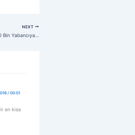
NEXT
2016 Yılı İçinde 60 Bin Yabancıya Çalışma İzni Verildi
018 / 00:01
ir en kisa