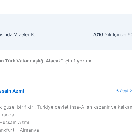
Türkiye – Irak Arasında Vizeler Kaldırıldı
an Türk Vatandaşlığı Alacak” için 1 yorum
ssain Azmi
6 Ocak 2
k guzel bir fikir , Turkiye devlet insa-Allah kazanir ve kalkan
manda .
Hussain Azmi
ankfurt – Almanya