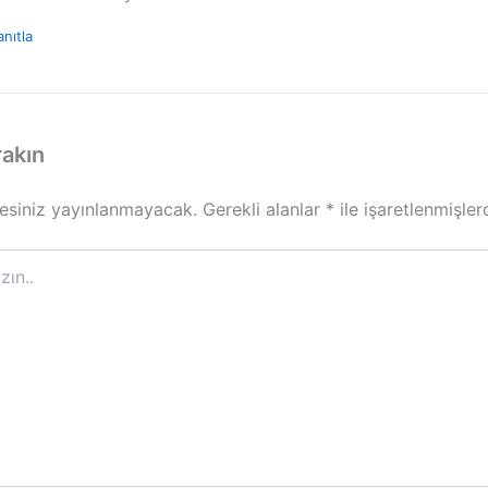
anıtla
rakın
esiniz yayınlanmayacak.
Gerekli alanlar
*
ile işaretlenmişler