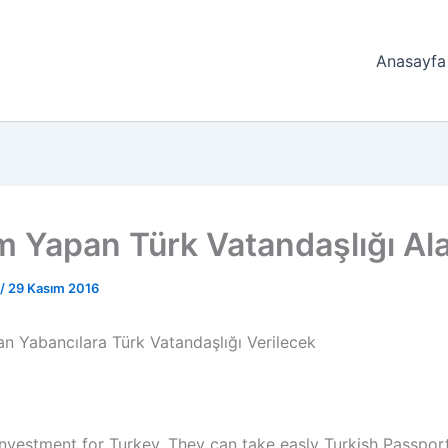
Anasayfa
ım Yapan Türk Vatandaşlığı Al
/
29 Kasım 2016
an Yabancılara Türk Vatandaşlığı Verilecek
vestment for Turkey, They can take easly Turkish Passport