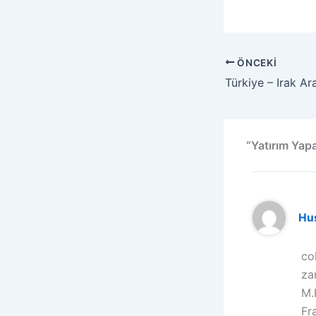
ÖNCEKI
“Yatırım Yap
Hu
co
za
M.
Fr