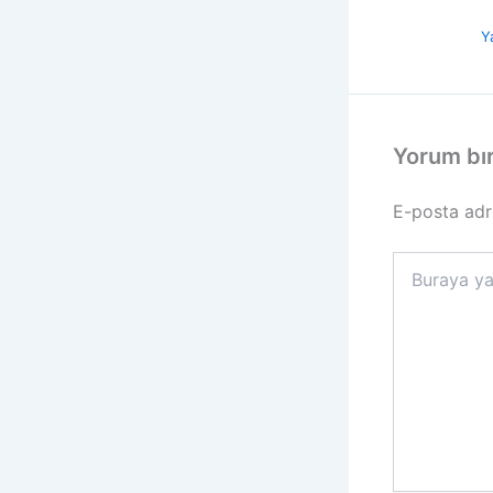
Y
Yorum bı
E-posta adr
Buraya
yazın..