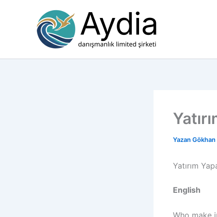
İçeriğe
atla
Yatır
Yazan
Gökhan
Yatırım Yap
English
Who make in