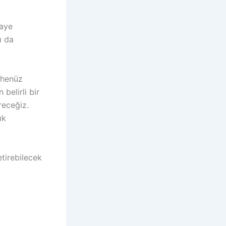
maye
ı da
 henüz
belirli bir
receğiz.
ık
etirebilecek