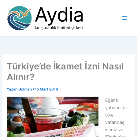
İçeriğe
atla
Türkiye’de İkamet İzni Nasıl
Alınır?
Yazan
Gökhan
/
15 Mart 2016
Eğer ki
yabancı bir
ülke
vatandaşı
iseniz ve
Türkiye’ye