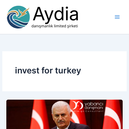
İçeriğe
atla
invest for turkey