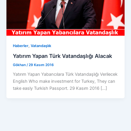
,
Haberler
Vatandaşlık
Yatırım Yapan Türk Vatandaşlığı Alacak
Gökhan
/
29 Kasım 2016
Yatırım Yapan Yabancılara Türk Vatandaşlığı Verilecek
English Who make investment for Turkey, They can
take easly Turkish Passport. 29 Kasım 2016 […]